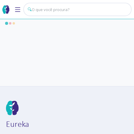
🔍
Eureka