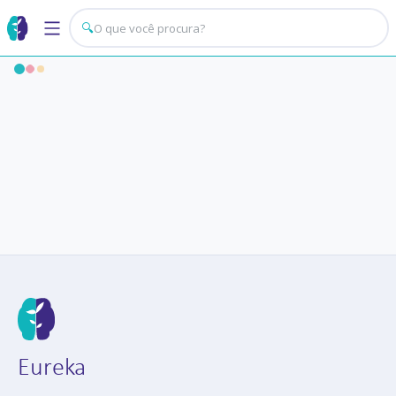
🔍
Eureka