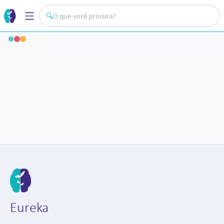
🔍
Eureka