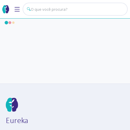
🔍
Eureka