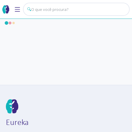
🔍
Eureka