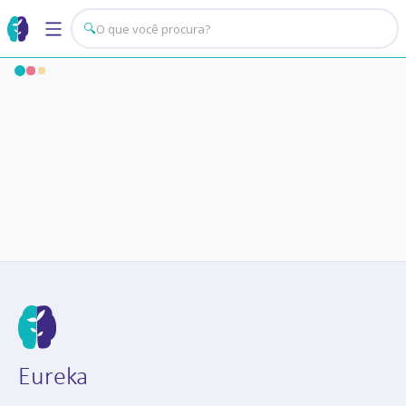
🔍
Eureka