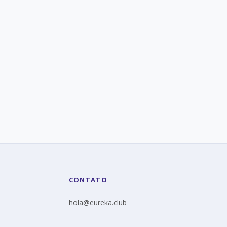
CONTATO
hola@eureka.club