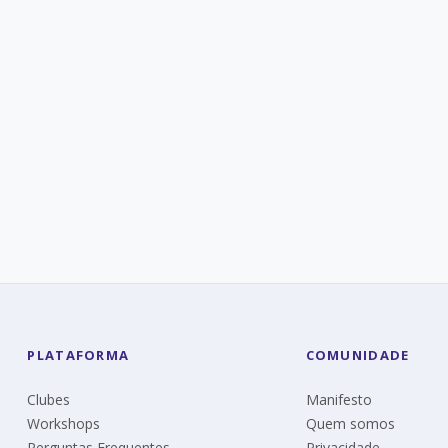
PLATAFORMA
COMUNIDADE
Clubes
Manifesto
Workshops
Quem somos
Perguntas Frequentes
Privacidade