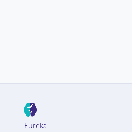
Eureka