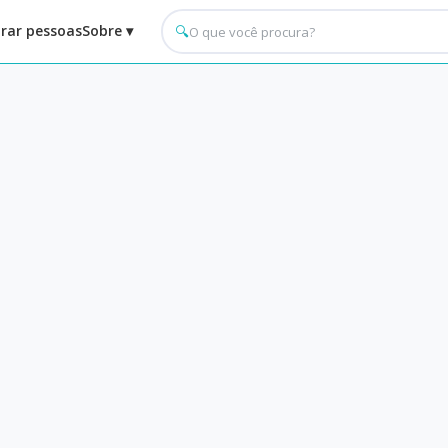
rar pessoas
Sobre ▾
🔍