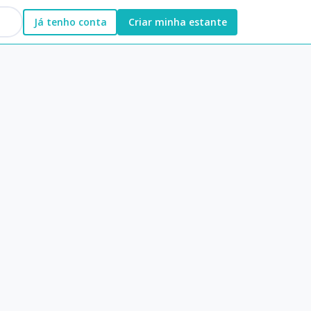
Já tenho conta
Criar minha estante