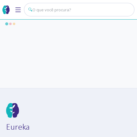
🔍
Eureka