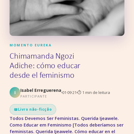
MOMENTO EUREKA
Chimamanda Ngozi
Adiche: cómo educar
desde el feminismo
Isabel Erreguerena
I
01·09·21
⏱
1
min de leitura
PARTICIPANTE
📖
Livro não-ficção
Todos Devemos Ser Feministas. Querida Ijeawele.
Como Educar em Feminismo [Todos deberíamos ser
feministas. Querida Ijeawele. Cómo educar en el