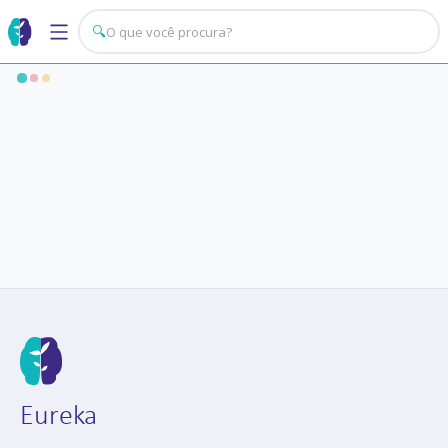
🔍
Eureka