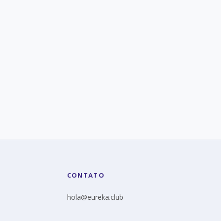
CONTATO
hola@eureka.club