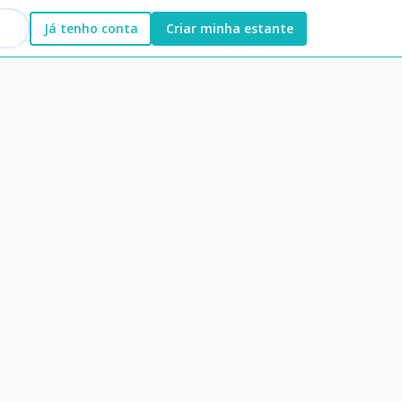
Já tenho conta
Criar minha estante