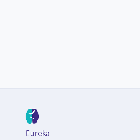
Eureka