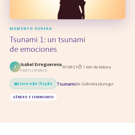
MOMENTO EUREKA
Tsunami 1: un tsunami
de emociones
Isabel Erreguerena
I
01·09·21
⏱
1
min de leitura
PARTICIPANTE
Tsunami
de
Gabriela Jáuregui
📖
Livro não-ficção
GÊNERO E FEMINISMOS