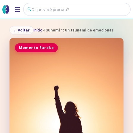
🔍
←
Voltar
Início
›
Tsunami 1: un tsunami de emociones
Momento Eureka