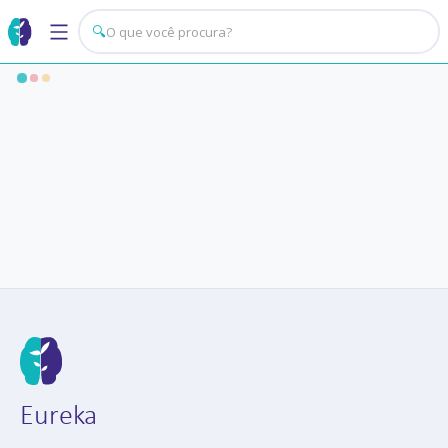
🔍
Eureka