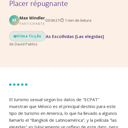
Placer répugnante
Max Windler
M
20·04·21
⏱
1
min de leitura
PARTICIPANTE
As Escolhidas [Las elegidas]
📖
Filme ficção
de
David Pablos
El turismo sexual según los datos de "ECPAT"
muestran que México es el principal destino para este
tipo de turismo en America, lo que ha llevado a algunos
llamarlo el “Bangkok de Latinoamérica”, y la película "las
elegidas" es básicamente un reflejo de este dato, pero