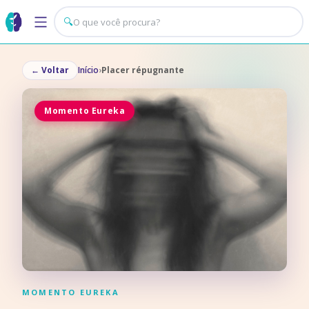
🔍
←
Voltar
Início
›
Placer répugnante
Momento Eureka
MOMENTO EUREKA