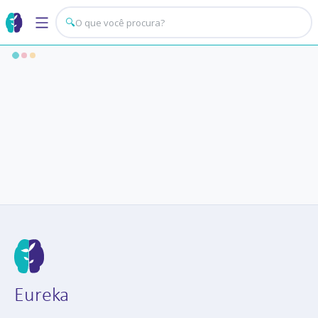
🔍
Eureka