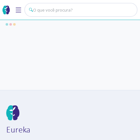
🔍
Eureka