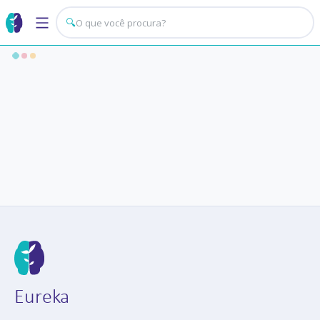
🔍
Eureka