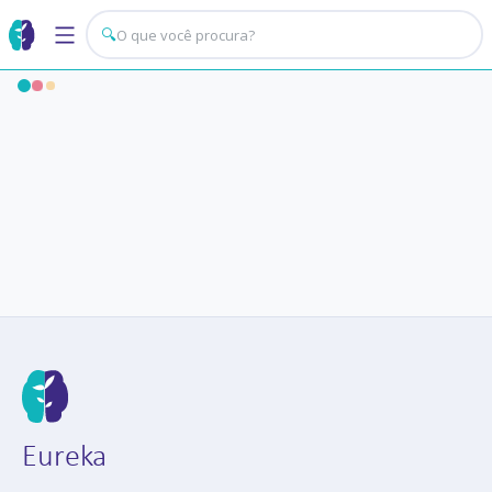
🔍
Eureka