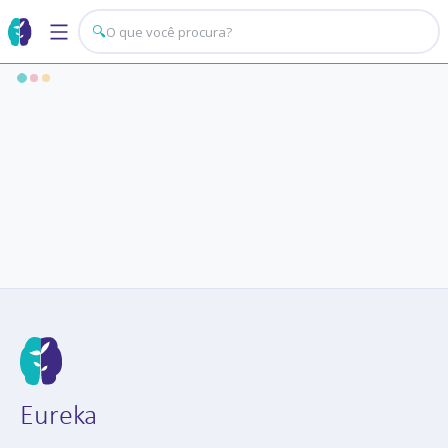
🔍
Eureka