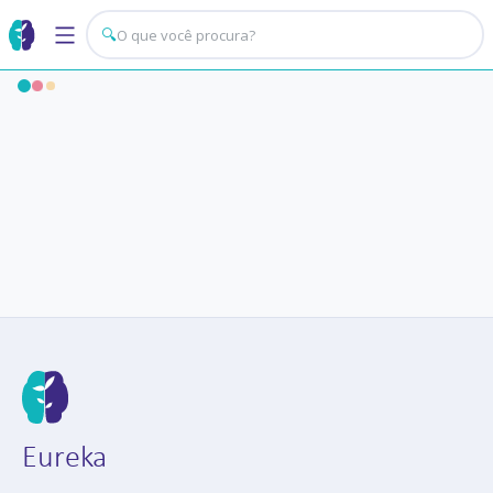
🔍
Eureka