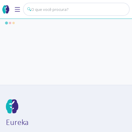
🔍
Eureka