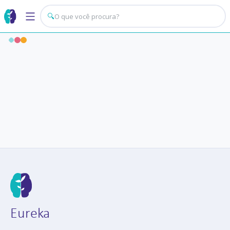
🔍
Eureka