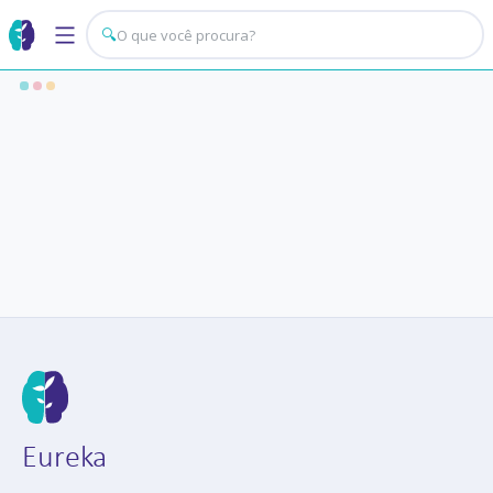
🔍
Eureka