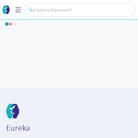
🔍
Eureka