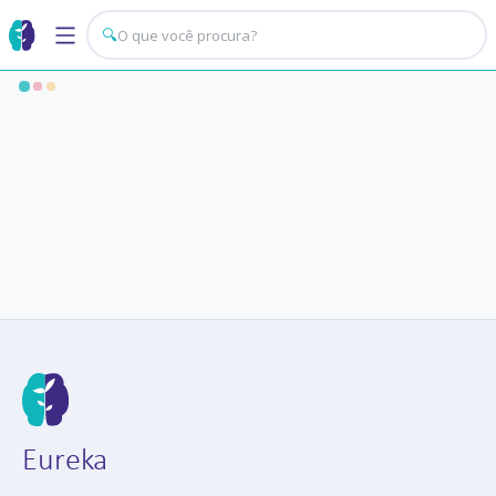
🔍
Eureka