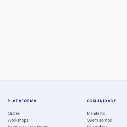
PLATAFORMA
COMUNIDADE
Clubes
Manifesto
Workshops
Quem somos
Perguntas Frequentes
Privacidade