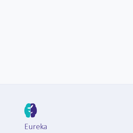
Eureka