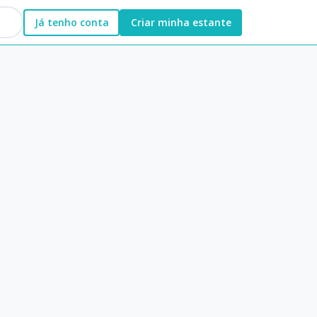
Já tenho conta
Criar minha estante