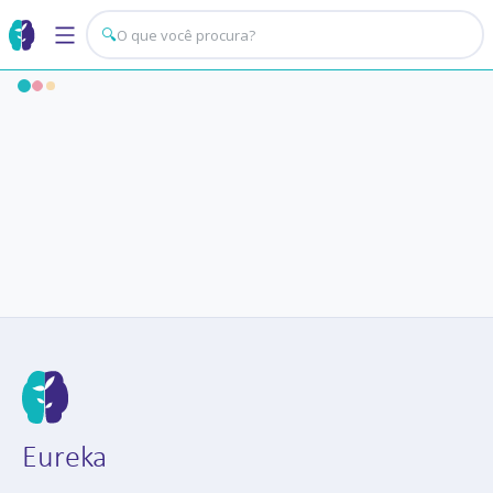
🔍
Eureka