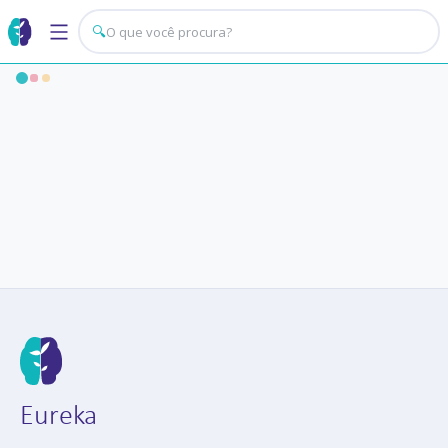
🔍
Eureka