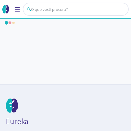
🔍
Eureka