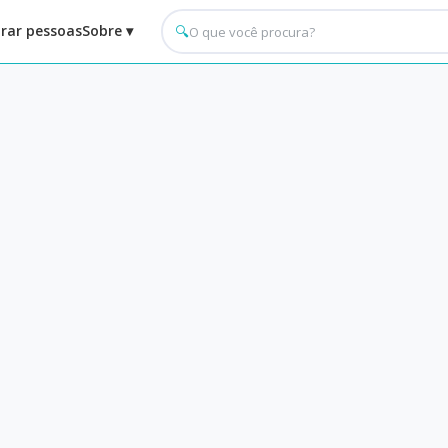
rar pessoas
Sobre ▾
🔍