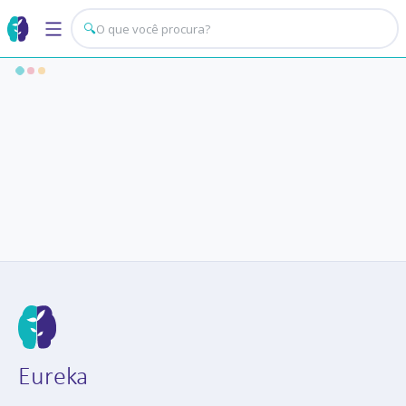
🔍
Eureka