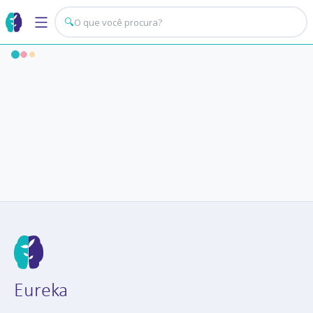
🔍
Eureka