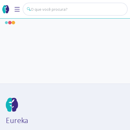
🔍
Eureka