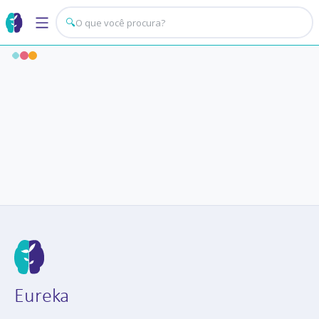
🔍
Eureka