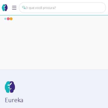
🔍
Eureka