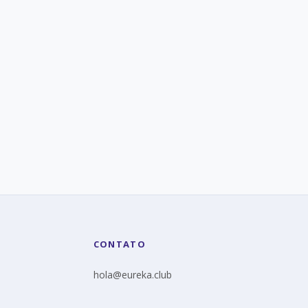
CONTATO
hola@eureka.club