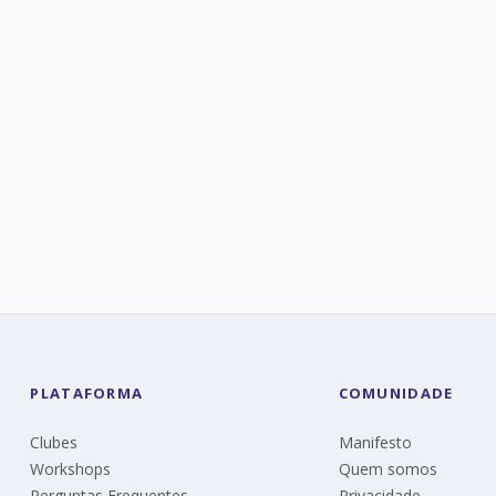
PLATAFORMA
COMUNIDADE
Clubes
Manifesto
Workshops
Quem somos
Perguntas Frequentes
Privacidade