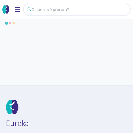
🔍
Eureka