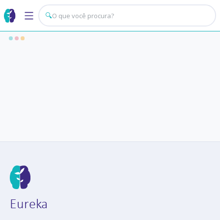
🔍
Eureka