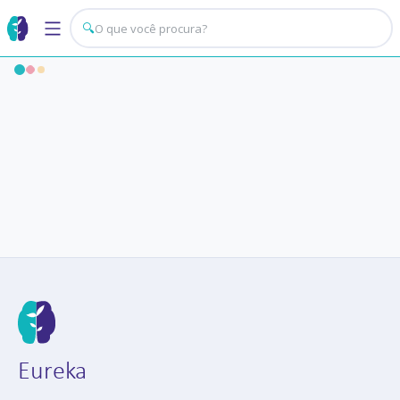
🔍
Eureka