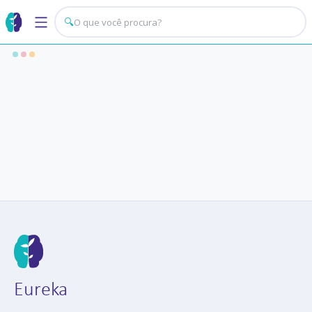
🔍
Eureka