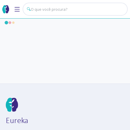
🔍
Eureka