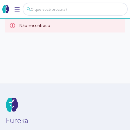
🔍
Não encontrado
Eureka