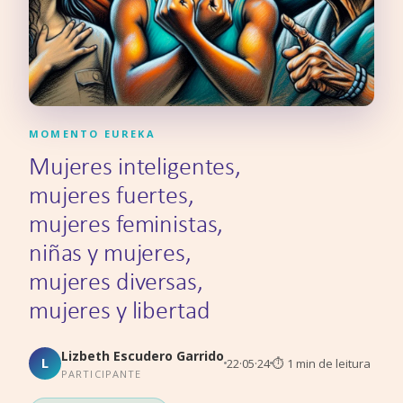
MOMENTO EUREKA
Mujeres inteligentes,
mujeres fuertes,
mujeres feministas,
niñas y mujeres,
mujeres diversas,
mujeres y libertad
Lizbeth Escudero Garrido
L
22·05·24
⏱
1
min de leitura
PARTICIPANTE