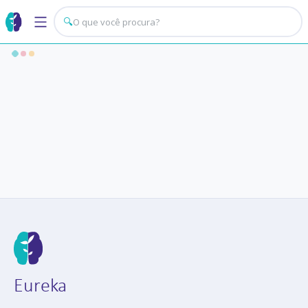
🔍
Eureka