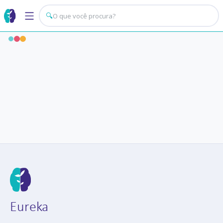
🔍
Eureka