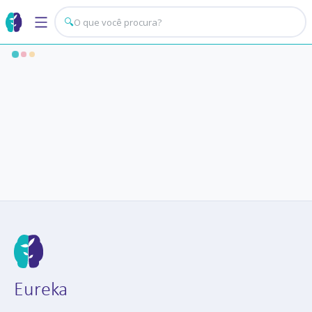
🔍
Eureka