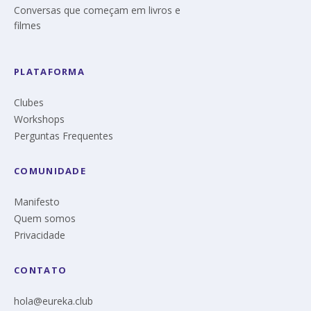
Conversas que começam em livros e
filmes
PLATAFORMA
Clubes
Workshops
Perguntas Frequentes
COMUNIDADE
Manifesto
Quem somos
Privacidade
CONTATO
hola@eureka.club