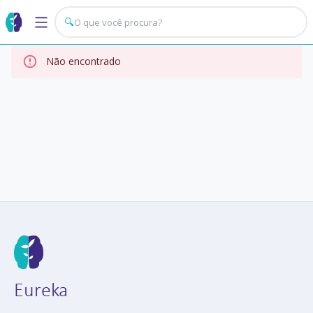
🔍
Não encontrado
Eureka