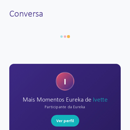
Conversa
I
Mais Momentos Eureka de
Ivette
Participante da Eureka
Ver perfil