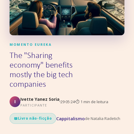
MOMENTO EUREKA
The "Sharing
economy" benefits
mostly the big tech
companies
Ivette Yanez Soria
I
29·05·24
⏱
1
min de leitura
PARTICIPANTE
Cappitalismo
de
Natalia Radetich
📖
Livro não-ficção