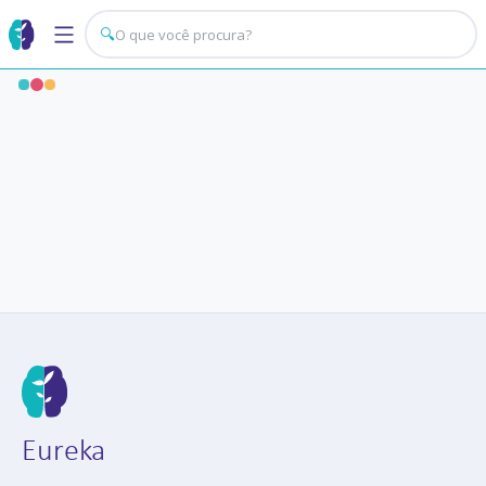
🔍
Eureka